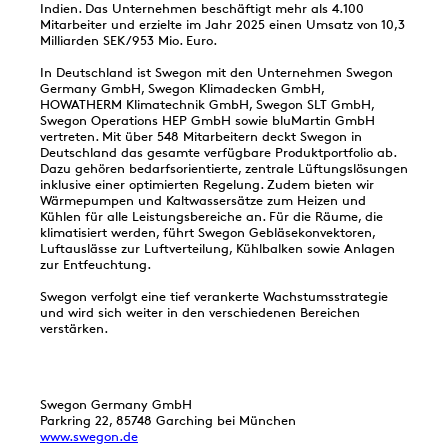
Indien. Das Unternehmen beschäftigt mehr als 4.100
Mitarbeiter und erzielte im Jahr 2025 einen Umsatz von 10,3
Milliarden SEK/953 Mio. Euro.
In Deutschland ist Swegon mit den Unternehmen Swegon
Germany GmbH, Swegon Klimadecken GmbH,
HOWATHERM Klimatechnik GmbH, Swegon SLT GmbH,
Swegon Operations HEP GmbH sowie bluMartin GmbH
vertreten. Mit über 548 Mitarbeitern deckt Swegon in
Deutschland das gesamte verfügbare Produktportfolio ab.
Dazu gehören bedarfsorientierte, zentrale Lüftungslösungen
inklusive einer optimierten Regelung. Zudem bieten wir
Wärmepumpen und Kaltwassersätze zum Heizen und
Kühlen für alle Leistungsbereiche an. Für die Räume, die
klimatisiert werden, führt Swegon Gebläsekonvektoren,
Luftauslässe zur Luftverteilung, Kühlbalken sowie Anlagen
zur Entfeuchtung.
Swegon verfolgt eine tief verankerte Wachstumsstrategie
und wird sich weiter in den verschiedenen Bereichen
verstärken.
Swegon Germany GmbH
Parkring 22, 85748 Garching bei München
www.swegon.de