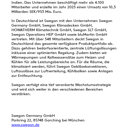
Indien. Das Unternehmen beschäftigt mehr als 4.100
Mitarbeiter und erzielte im Jahr 2025 einen Umsatz von 10,3
Milliarden SEK/953 Mio. Euro.
In Deutschland ist Swegon mit den Unternehmen Swegon
Germany GmbH, Swegon Klimadecken GmbH,
HOWATHERM Klimatechnik GmbH, Swegon SLT GmbH,
Swegon Operations HEP GmbH sowie bluMartin GmbH
vertreten. Mit über 548 Mitarbeitern deckt Swegon in
Deutschland das gesamte verfügbare Produktportfolio ab.
Dazu gehören bedarfsorientierte, zentrale Lüftungslösungen
inklusive einer optimierten Regelung. Zudem bieten wir
Wärmepumpen und Kaltwassersätze zum Heizen und
Kühlen für alle Leistungsbereiche an. Für die Räume, die
klimatisiert werden, führt Swegon Gebläsekonvektoren,
Luftauslässe zur Luftverteilung, Kühlbalken sowie Anlagen
zur Entfeuchtung.
Swegon verfolgt eine tief verankerte Wachstumsstrategie
und wird sich weiter in den verschiedenen Bereichen
verstärken.
Swegon Germany GmbH
Parkring 22, 85748 Garching bei München
www.swegon.de