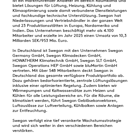
ist ein marktführender Anbieter im Bereich Raumklima und
bietet Lösungen für Lüftung, Heizung, Kühlung und
Klimaoptimierung sowie damit verbundene Dienstleistungen
und fachkundige technische Unterstützung. Swegon hat
Niederlassungen und Vertriebshändler in der ganzen Welt
und 23 Produktionsstätten in Europa, Nordamerika und
Indien. Das Unternehmen beschäftigt mehr als 4.100
Mitarbeiter und erzielte im Jahr 2025 einen Umsatz von 10,3
Milliarden SEK/953 Mio. Euro.
In Deutschland ist Swegon mit den Unternehmen Swegon
Germany GmbH, Swegon Klimadecken GmbH,
HOWATHERM Klimatechnik GmbH, Swegon SLT GmbH,
Swegon Operations HEP GmbH sowie bluMartin GmbH
vertreten. Mit über 548 Mitarbeitern deckt Swegon in
Deutschland das gesamte verfügbare Produktportfolio ab.
Dazu gehören bedarfsorientierte, zentrale Lüftungslösungen
inklusive einer optimierten Regelung. Zudem bieten wir
Wärmepumpen und Kaltwassersätze zum Heizen und
Kühlen für alle Leistungsbereiche an. Für die Räume, die
klimatisiert werden, führt Swegon Gebläsekonvektoren,
Luftauslässe zur Luftverteilung, Kühlbalken sowie Anlagen
zur Entfeuchtung.
Swegon verfolgt eine tief verankerte Wachstumsstrategie
und wird sich weiter in den verschiedenen Bereichen
verstärken.