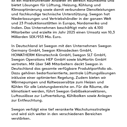
ist ein marktführender Anbieter im Bereich Raumklima und
bietet Lösungen für Lüftung, Heizung, Kühlung und
Klimaoptimierung sowie damit verbundene Dienstleistungen
und fachkundige technische Unterstützung. Swegon hat
Niederlassungen und Vertriebshändler in der ganzen Welt
und 23 Produktionsstätten in Europa, Nordamerika und
Indien. Das Unternehmen beschäftigt mehr als 4.100
Mitarbeiter und erzielte im Jahr 2025 einen Umsatz von 10,3
Milliarden SEK/953 Mio. Euro.
In Deutschland ist Swegon mit den Unternehmen Swegon
Germany GmbH, Swegon Klimadecken GmbH,
HOWATHERM Klimatechnik GmbH, Swegon SLT GmbH,
Swegon Operations HEP GmbH sowie bluMartin GmbH
vertreten. Mit über 548 Mitarbeitern deckt Swegon in
Deutschland das gesamte verfügbare Produktportfolio ab.
Dazu gehören bedarfsorientierte, zentrale Lüftungslösungen
inklusive einer optimierten Regelung. Zudem bieten wir
Wärmepumpen und Kaltwassersätze zum Heizen und
Kühlen für alle Leistungsbereiche an. Für die Räume, die
klimatisiert werden, führt Swegon Gebläsekonvektoren,
Luftauslässe zur Luftverteilung, Kühlbalken sowie Anlagen
zur Entfeuchtung.
Swegon verfolgt eine tief verankerte Wachstumsstrategie
und wird sich weiter in den verschiedenen Bereichen
verstärken.