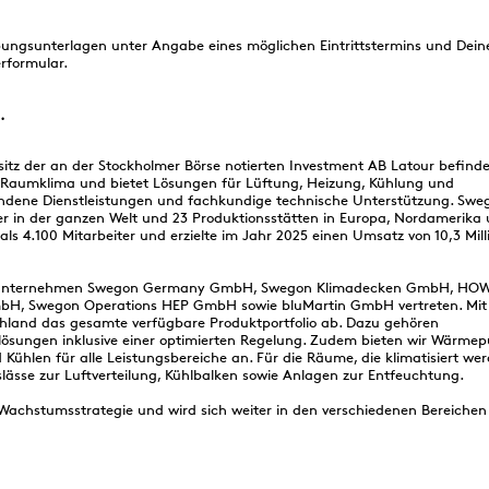
ungsunterlagen unter Angabe eines möglichen Eintrittstermins und Dein
rformular.
.
itz der an der Stockholmer Börse notierten Investment AB Latour befindet,
 Raumklima und bietet Lösungen für Lüftung, Heizung, Kühlung und
ndene Dienstleistungen und fachkundige technische Unterstützung. Swe
r in der ganzen Welt und 23 Produktionsstätten in Europa, Nordamerika 
s 4.100 Mitarbeiter und erzielte im Jahr 2025 einen Umsatz von 10,3 Mill
en Unternehmen Swegon Germany GmbH, Swegon Klimadecken GmbH, H
H, Swegon Operations HEP GmbH sowie bluMartin GmbH vertreten. Mit
chland das gesamte verfügbare Produktportfolio ab. Dazu gehören
gslösungen inklusive einer optimierten Regelung. Zudem bieten wir Wärm
ühlen für alle Leistungsbereiche an. Für die Räume, die klimatisiert wer
ässe zur Luftverteilung, Kühlbalken sowie Anlagen zur Entfeuchtung.
e Wachstumsstrategie und wird sich weiter in den verschiedenen Bereichen