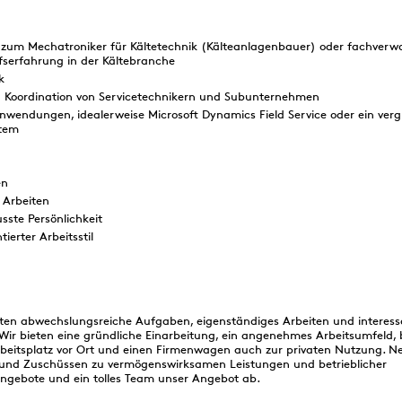
zum Mechatroniker für Kältetechnik (Kälteanlagenbauer) oder fachverw
fserfahrung in der Kältebranche
k
d Koordination von Servicetechnikern und Subunternehmen
wendungen, idealerweise Microsoft Dynamics Field Service oder ein verg
stem
en
 Arbeiten
ste Persönlichkeit
ierter Arbeitsstil
n abwechslungsreiche Aufgaben, eigenständiges Arbeiten und interes
 Wir bieten eine gründliche Einarbeitung, ein angenehmes Arbeitsumfeld,
rbeitsplatz vor Ort und einen Firmenwagen auch zur privaten Nutzung. N
g und Zuschüssen zu vermögenswirksamen Leistungen und betrieblicher
ngebote und ein tolles Team unser Angebot ab.