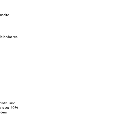
andte
leichbares
sante und
 bis zu 40%
eben