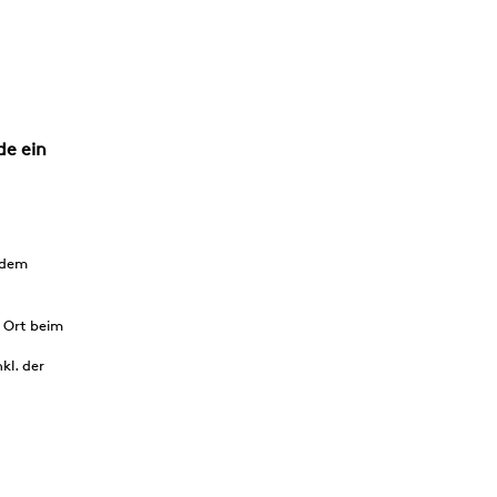
de ein
 dem
 Ort beim
kl. der