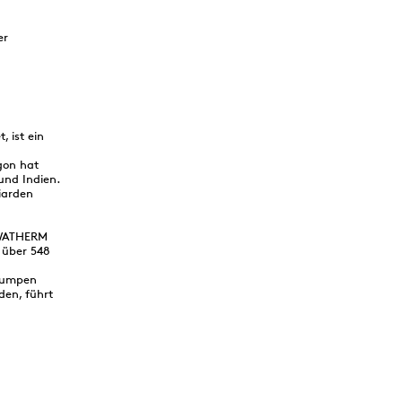
er
 ist ein
gon hat
und Indien.
iarden
OWATHERM
 über 548
epumpen
den, führt