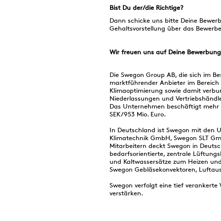
Bist Du der/die Richtige?
Dann schicke uns bitte Deine Bewerb
Gehaltsvorstellung über das Bewerbe
Wir freuen uns auf Deine Bewerbung
Die Swegon Group AB, die sich im Bes
marktführender Anbieter im Bereich
Klimaoptimierung sowie damit verbu
Niederlassungen und Vertriebshändle
Das Unternehmen beschäftigt mehr al
SEK/953 Mio. Euro.
In Deutschland ist Swegon mit d
Klimatechnik GmbH, Swegon SLT Gmb
Mitarbeitern deckt Swegon in Deuts
bedarfsorientierte, zentrale Lüftun
und Kaltwassersätze zum Heizen und K
Swegon Gebläsekonvektoren, Luftausl
Swegon verfolgt eine tief verankert
verstärken.