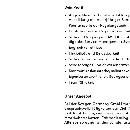
Dein Profil
Abgeschlossene Berufsausbildung 
Ausbildung mit mehrjähriger Beru
Kenntnisse in der Regelungstechni
Erfahrung in der Organisation un
Sicherer Umgang mit MS-Office-An
digitales Service Management Sy
Englischkenntnisse
Flexibilität und Belastbarkeit
Sicheres und freundliches Auftret
Selbständiges und gewissenhaftes
Kommunikationsstarke, selbstbewus
Eigenverantwortlicher, lösungsorient
Teamfähigkeit
Unser Angebot
Bei der Swegon Germany GmbH warte
anspruchsvolle Tätigkeiten auf Dich.
mobiles Arbeiten, einen modernen A
Mitarbeiterrabatten, Fahrradleasin
Altersversorgung runden Schulungsa