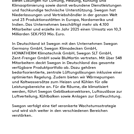
bietet Lösungen für Lüftung, Heizung, Kühlung und
Klimaoptimierung sowie damit verbundene Dienstleistungen
und fachkundige technische Unterstützung. Swegon hat
Niederlassungen und Vertriebshändler in der ganzen Welt
und 23 Produktionsstätten in Europa, Nordamerika und
Indien. Das Unternehmen beschäftigt mehr als 4.100
Mitarbeiter und erzielte im Jahr 2025 einen Umsatz von 10,3
Milliarden SEK/953 Mio. Euro.
In Deutschland ist Swegon mit den Unternehmen Swegon
Germany GmbH, Swegon Klimadecken GmbH,
HOWATHERM Klimatechnik GmbH, Swegon SLT GmbH,
Zent-Frenger GmbH sowie BluMartin vertreten. Mit über 548
Mitarbeitern deckt Swegon in Deutschland das gesamte
verfügbare Produktportfolio ab. Dazu gehören
bedarfsorientierte, zentrale Lüftungslösungen inklusive einer
optimierten Regelung. Zudem bieten wir Wärmepumpen
und Kaltwassersätze zum Heizen und Kühlen für alle
Leistungsbereiche an. Für die Räume, die klimatisiert
werden, führt Swegon Gebläsekonvektoren, Luftauslässe zur
Luftverteilung, Kühlbalken sowie Anlagen zur Entfeuchtung.
Swegon verfolgt eine tief verankerte Wachstumsstrategie
und wird sich weiter in den verschiedenen Bereichen
verstärken.